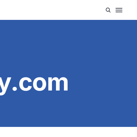
y.com