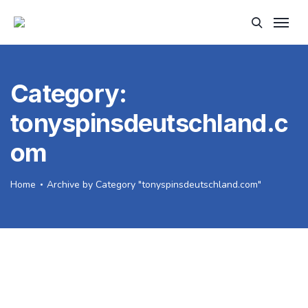
Category:
tonyspinsdeutschland.c
om
Home
Archive by Category "tonyspinsdeutschland.com"