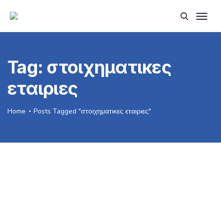
Tag:
στοιχηματικες
εταιριες
Home
Posts Tagged "στοιχηματικες εταιριες"